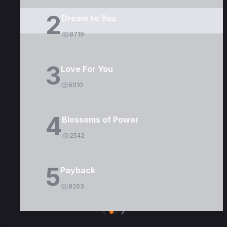
2
Dream to You
8719
3
Love For You
5010
4
Blossoms of Power
2542
5
Payback
8263