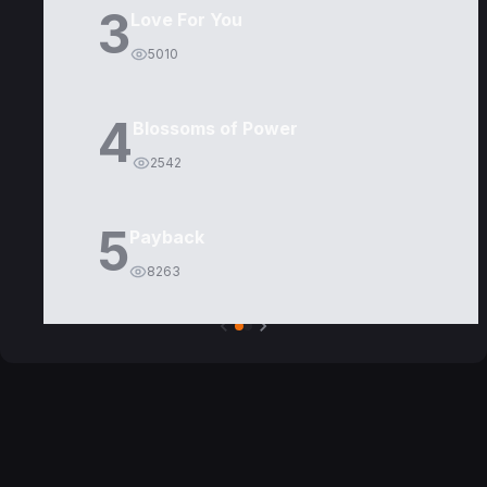
3
Love For You
5010
4
Blossoms of Power
2542
5
Payback
8263