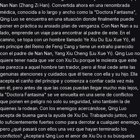
Nan Nan (Zhang Zi Han). Convertida ahora en una renombrada
médica, conocida a lo largo y ancho como la "Doctora Fantasma",
Qing Luo se encuentra en una situación donde finalmente puede
poner en práctica su ansiado plan de venganza. Con Nan Nan a su
lado, emprende un viaje para encontrar al padre de este. En el
camino, se topa con un hombre llamado Ye Xiu Du (Liu Xue Yi), él
es príncipe del Reino de Feng Cang y tiene un extraño parecido
con el padre de Nan Nan, Yang Xiu Cheng (Liu Xue Yi). Qing Luo no
quiere tener nada que ver con Xiu Du porque le molesta que este
se parezca a aquel hombre tan traidor, pero al final cede ante las
genuinas atenciones y cuidados que él tiene con ella y su hijo. Ella
acepta el cariño del príncipe y comienza a confiar cada vez más
en él, pero antes de que las cosas puedan llegar mucho más lejos,
la "Doctora Fantasma" se ve envuelta en una serie de conflictos
que ponen en peligro no solo su seguridad, sino también la de
quienes la rodean. Con los enemigos acercándose, Qing Luo
acepta de buena gana la ayuda de Xiu Du. Trabajando juntos, son
lo suficientemente fuertes como para derrotar a cualquier enemigo,
pero ¿qué pasará con ellos una vez que hayan terminado los
conflictos? ¿Aceptará Qing Luo el amor de Xiu Du o su búsqueda