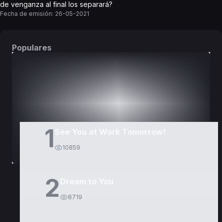
de venganza al final los separará?
Fecha de emisión:
26-05-2021
Populares
DORAMAS
PELÍCULAS
1
See You at Work Tomorrow!
10859
2
Dream to You
8719