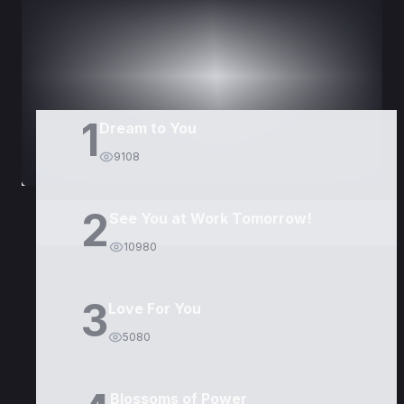
DORAMAS
PELÍCULAS
1
Dream to You
9108
2
See You at Work Tomorrow!
10980
3
Love For You
5080
Blossoms of Power