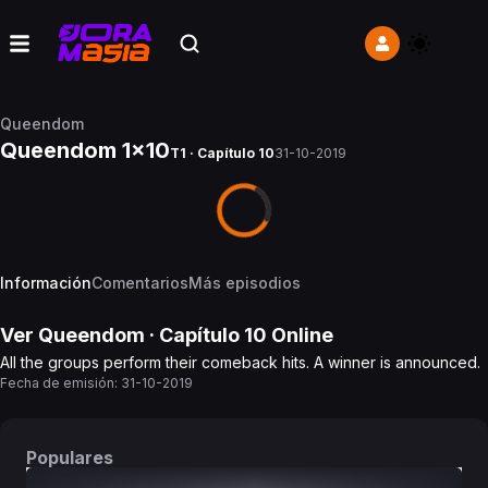
Queendom
Queendom 1x10
T1 · Capítulo 10
31-10-2019
Información
Comentarios
Más episodios
Ver
Queendom
· Capítulo
10
Online
All the groups perform their comeback hits. A winner is announced.
Fecha de emisión:
31-10-2019
Populares