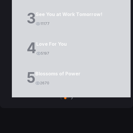
3
See You at Work Tomorrow!
11177
4
Love For You
5197
5
Blossoms of Power
2670