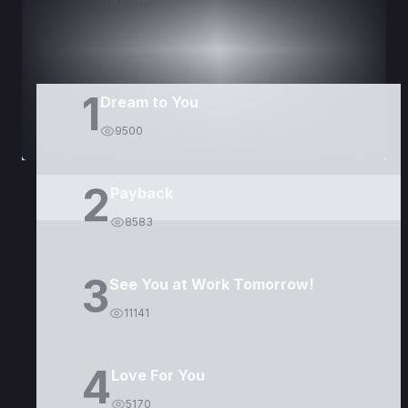
1
Dream to You
9500
2
Payback
8583
3
See You at Work Tomorrow!
11141
4
Love For You
5170