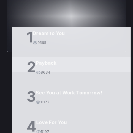
1
Dream to You
9595
2
Payback
8634
3
See You at Work Tomorrow!
11177
4
Love For You
5197