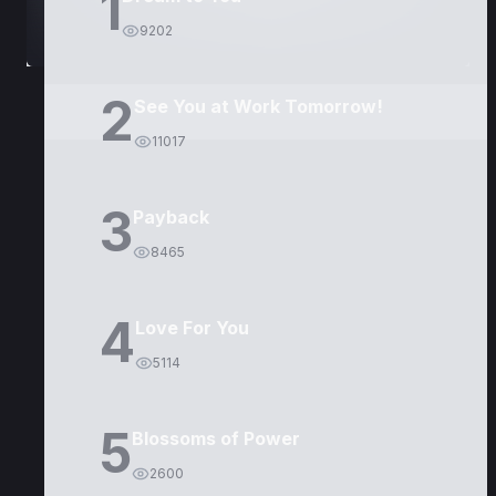
1
9202
2
See You at Work Tomorrow!
11017
3
Payback
8465
4
Love For You
5114
5
Blossoms of Power
2600