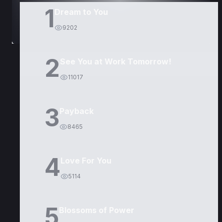
1
Dream to You
9202
2
See You at Work Tomorrow!
11017
3
Payback
8465
4
Love For You
5114
5
Blossoms of Power