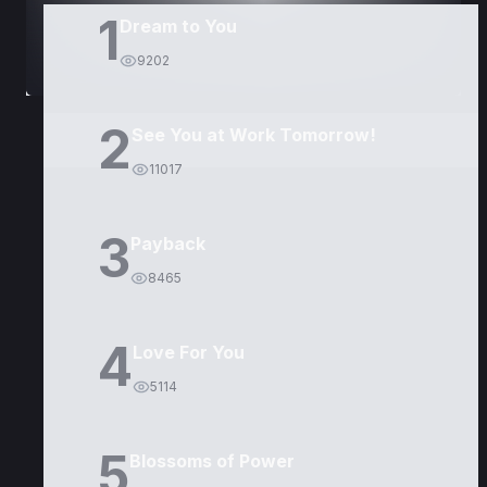
1
Dream to You
9202
2
See You at Work Tomorrow!
11017
3
Payback
8465
4
Love For You
5114
5
Blossoms of Power