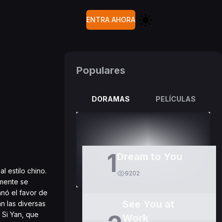
ENTRA AHORA
Populares
DORAMAS
PELÍCULAS
1
Dream to You
l estilo chino.
9202
amente se
anó el favor de
See You at
n las diversas
 Si Yan, que
Work