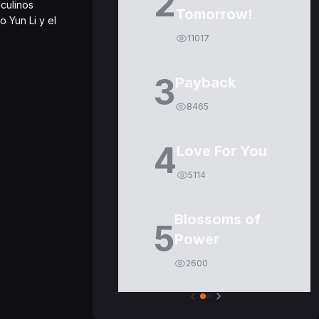
2
sculinos
Tomorrow!
 Yun Li y el
11017
3
Payback
8465
4
Love For You
5114
Blossoms of
5
Power
2600