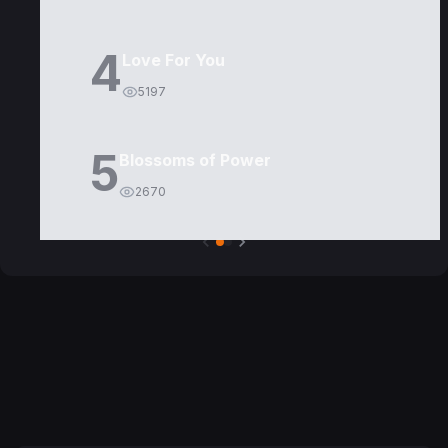
4
Love For You
5197
5
Blossoms of Power
2670