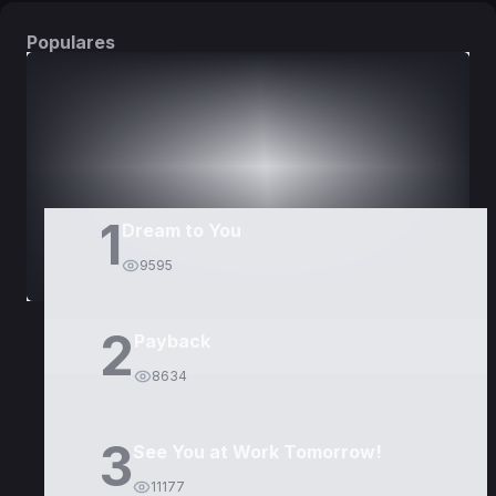
Populares
DORAMAS
PELÍCULAS
1
Dream to You
9595
2
Payback
8634
3
See You at Work Tomorrow!
11177