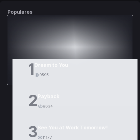
Populares
DORAMAS
PELÍCULAS
1
Dream to You
9595
2
Payback
8634
3
See You at Work Tomorrow!
11177