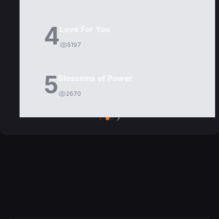
4
Love For You
5197
5
Blossoms of Power
2670