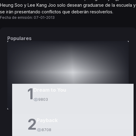
Heung Soo y Lee Kang Joo solo desean graduarse de la escuela y
se irán presentando conflictos que deberán resolverlos.
Fecha de emisión:
07-01-2013
Populares
DORAMAS
PELÍCULAS
1
Dream to You
9803
2
Payback
8708