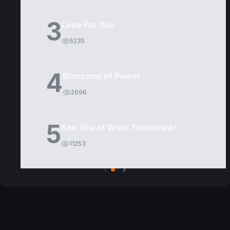
3
Love For You
5235
4
Blossoms of Power
2696
5
See You at Work Tomorrow!
11253