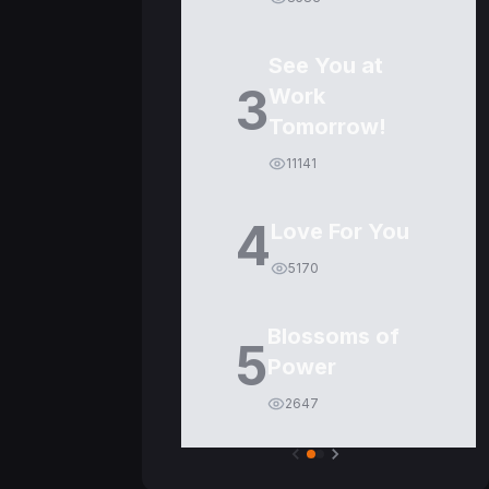
See You at
3
Work
Tomorrow!
11141
4
Love For You
5170
Blossoms of
5
Power
2647