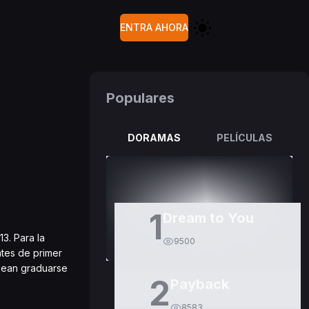
ENTRA AHORA
Populares
DORAMAS
PELÍCULAS
1
Dream to You
3. Para la
9500
ntes de primer
sean graduarse
2
Payback
8583