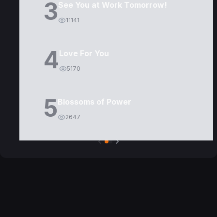
3
See You at Work Tomorrow!
11141
4
Love For You
5170
5
Blossoms of Power
2647