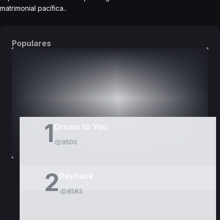
matrimonial pacífica..
Populares
DORAMAS
PELÍCULAS
1
Dream to You
9500
2
Payback
8583