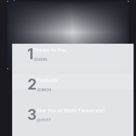
DORAMAS
PELÍCULAS
1
Dream to You
9595
2
Payback
8634
3
See You at Work Tomorrow!
11177