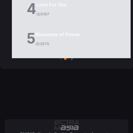
4
Love For You
5197
5
Blossoms of Power
2670