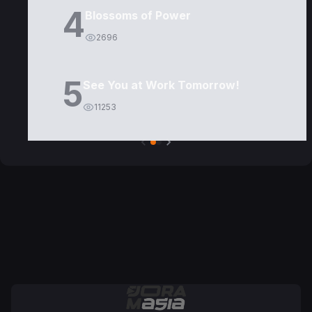
4
Blossoms of Power
2696
5
See You at Work Tomorrow!
11253