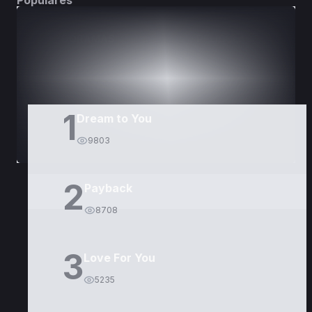
Populares
DORAMAS
PELÍCULAS
1
Dream to You
9803
2
Payback
8708
3
Love For You
5235