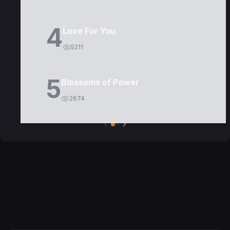
4
Love For You
5211
5
Blossoms of Power
2674