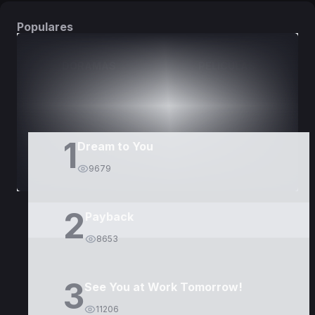
Populares
DORAMAS
PELÍCULAS
1
Dream to You
9679
2
Payback
8653
3
See You at Work Tomorrow!
11206