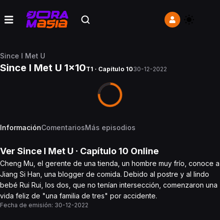
Since I Met U
Since I Met U 1x10
T1 · Capítulo 10
30-12-2022
Información
Comentarios
Más episodios
Ver
Since I Met U
· Capítulo
10
Online
Cheng Mu, el gerente de una tienda, un hombre muy frío, conoce a
Jiang Si Han, una blogger de comida. Debido al postre y al lindo
bebé Rui Rui, los dos, que no tenían intersección, comenzaron una
vida feliz de "una familia de tres" por accidente.
Fecha de emisión:
30-12-2022