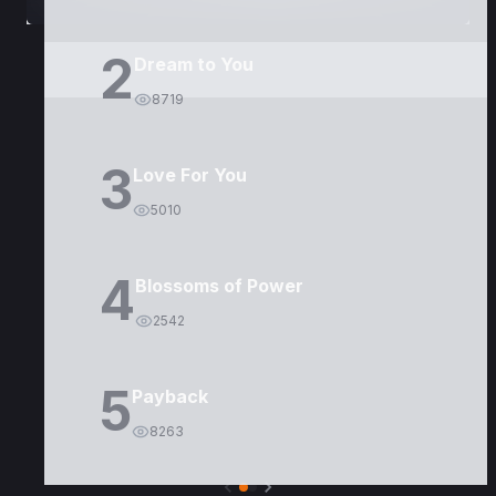
2
Dream to You
8719
3
Love For You
5010
4
Blossoms of Power
2542
5
Payback
8263