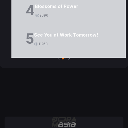
4
Blossoms of Power
2696
5
See You at Work Tomorrow!
11253