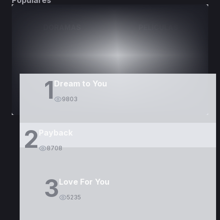
Populares
DORAMAS
PELÍCULAS
1
Dream to You
9803
2
Payback
8708
3
Love For You
5235