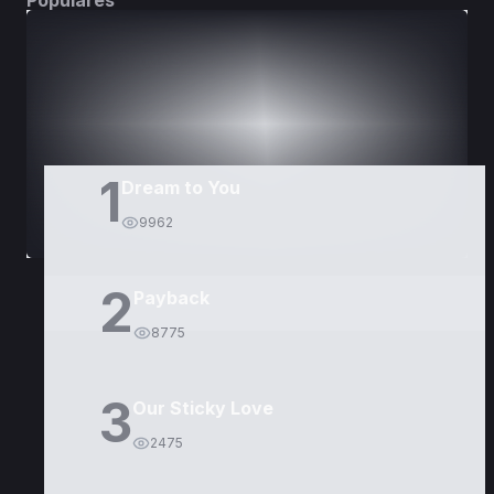
Populares
DORAMAS
PELÍCULAS
1
Dream to You
9962
2
Payback
8775
3
Our Sticky Love
2475