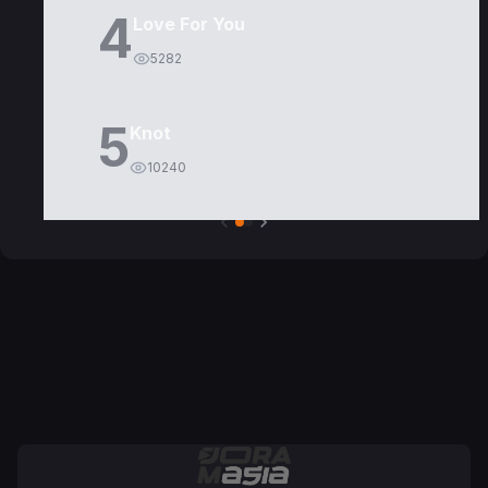
4
Love For You
5282
5
Knot
10240