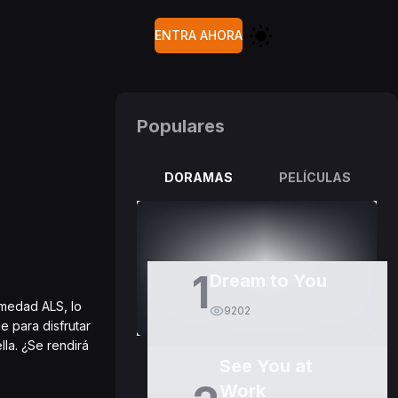
ENTRA AHORA
Populares
DORAMAS
PELÍCULAS
1
Dream to You
rmedad ALS, lo
9202
 para disfrutar
la. ¿Se rendirá
See You at
Work