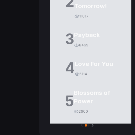
2
Tomorrow!
11017
3
Payback
8465
4
Love For You
5114
Blossoms of
5
Power
2600