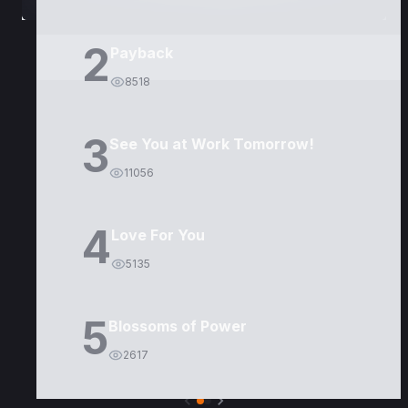
2
Payback
8518
3
See You at Work Tomorrow!
11056
4
Love For You
5135
5
Blossoms of Power
2617