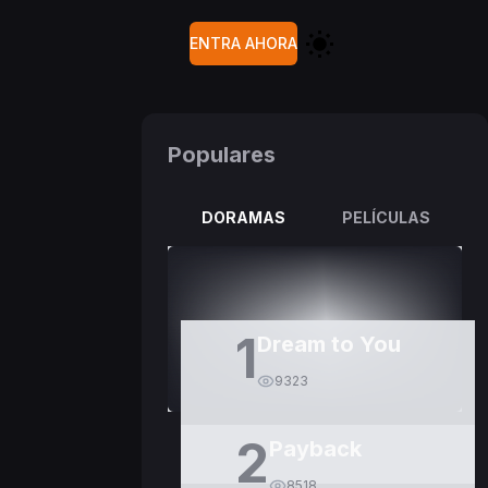
ENTRA AHORA
Populares
DORAMAS
PELÍCULAS
1
Dream to You
9323
2
Payback
8518