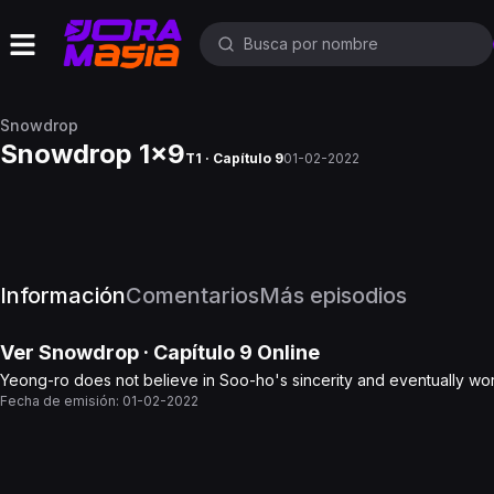
Snowdrop
Snowdrop 1x9
T1 · Capítulo 9
01-02-2022
Información
Comentarios
Más episodios
Ver
Snowdrop
· Capítulo
9
Online
Yeong-ro does not believe in Soo-ho's sincerity and eventually wo
Fecha de emisión:
01-02-2022