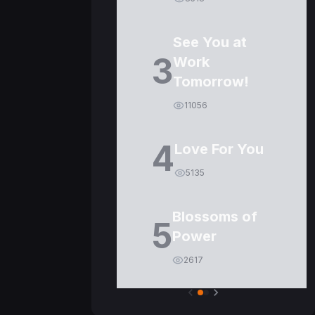
See You at
3
Work
Tomorrow!
11056
4
Love For You
5135
Blossoms of
5
Power
2617