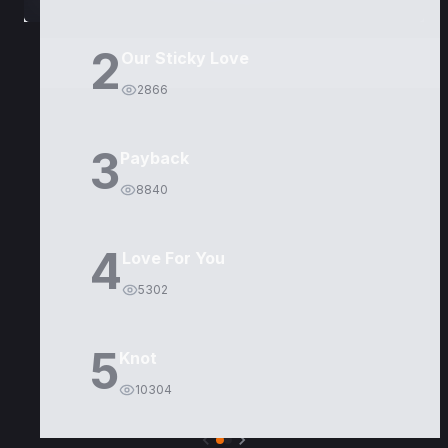
2
Our Sticky Love
2866
3
Payback
8840
4
Love For You
5302
5
Knot
10304