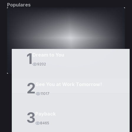
Populares
DORAMAS
PELÍCULAS
1
Dream to You
9202
2
See You at Work Tomorrow!
11017
3
Payback
8465