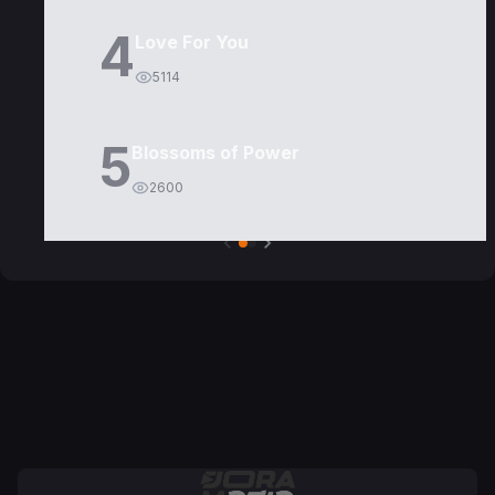
4
Love For You
5114
5
Blossoms of Power
2600