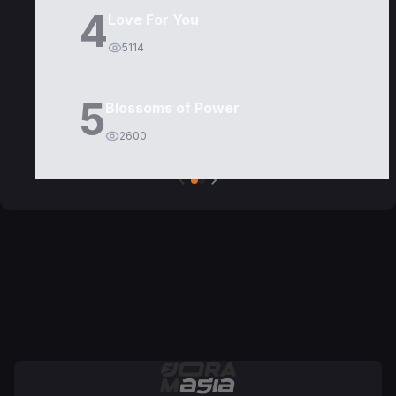
4
Love For You
5114
5
Blossoms of Power
2600