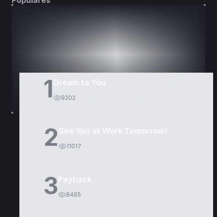
Populares
DORAMAS
PELÍCULAS
1
Dream to You
9202
2
See You at Work Tomorrow!
11017
3
Payback
8465