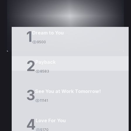
1
Dream to You
9500
2
Payback
8583
3
See You at Work Tomorrow!
11141
4
Love For You
5170