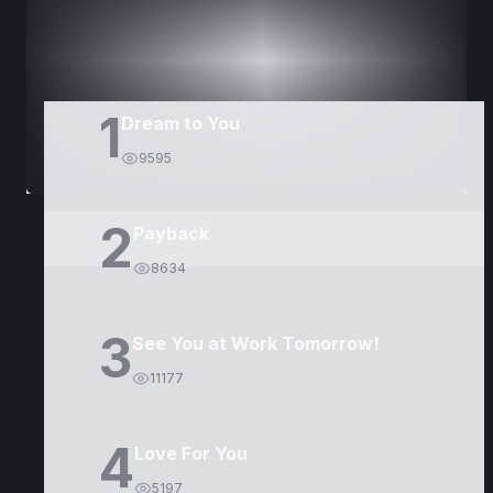
1
Dream to You
9595
2
Payback
8634
3
See You at Work Tomorrow!
11177
4
Love For You
5197