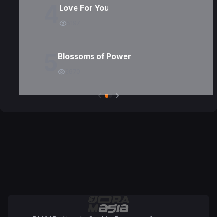
4
Love For You
5197
5
Blossoms of Power
2670