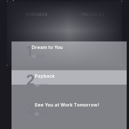
DORAMAS
PELÍCULAS
1
Dream to You
9595
2
Payback
8634
3
See You at Work Tomorrow!
11177