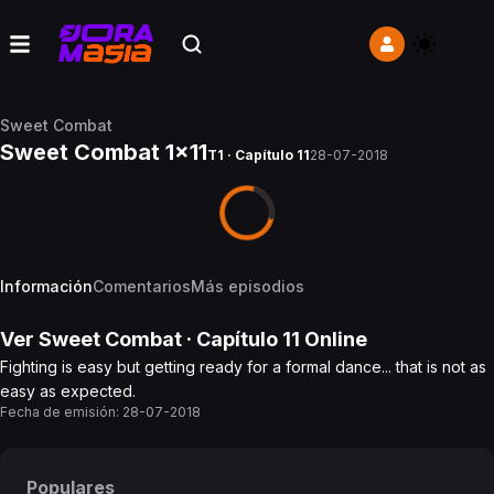
Sweet Combat
Sweet Combat 1x11
T1 · Capítulo 11
28-07-2018
Información
Comentarios
Más episodios
Ver
Sweet Combat
· Capítulo
11
Online
Fighting is easy but getting ready for a formal dance... that is not as
easy as expected.
Fecha de emisión:
28-07-2018
Populares