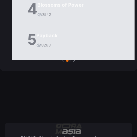
4
Blossoms of Power
2542
5
Payback
8263