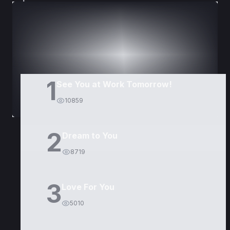
DORAMAS
PELÍCULAS
1
See You at Work Tomorrow!
10859
2
Dream to You
8719
3
Love For You
5010