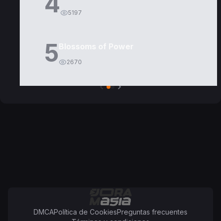
4
5197
5
Blossoms of Power
2670
DMCA
Política de Cookies
Preguntas frecuentes