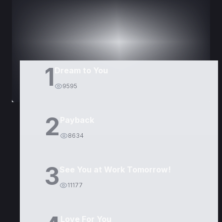
DORAMAS
PELÍCULAS
1
Dream to You
9595
2
Payback
8634
3
See You at Work Tomorrow!
11177
Love For You