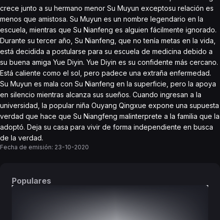
crece junto a su hermano menor Su Muyun exceptosu relación es
menos que amistosa. Su Muyun es un nombre legendario en la
escuela, mientras que Su Nianfeng es alguien fácilmente ignorado.
Durante su tercer año, Su Nianfeng, que no tenía metas en la vida,
está decidida a postularse para su escuela de medicina debido a
su buena amiga Yue Diyin. Yue Diyin es su confidente más cercano.
Está caliente como el sol, pero padece una extraña enfermedad.
Su Muyun es mala con Su Nianfeng en la superficie, pero la apoya
en silencio mientras alcanza sus sueños. Cuando ingresan a la
universidad, la popular niña Ouyang Qingxue expone una supuesta
verdad que hace que Su Niangfeng malinterprete a la familia que la
adoptó. Deja su casa para vivir de forma independiente en busca
de la verdad.
Fecha de emisión:
23-10-2020
Populares
DORAMAS
PELÍCULAS