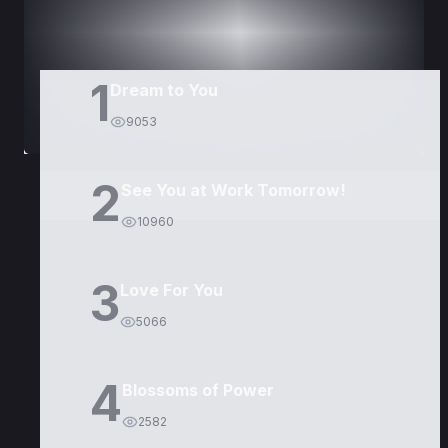
1
Dream to You
9053
2
See You at Work Tomorrow!
10960
3
Love For You
5066
4
Blossoms of Power
2582