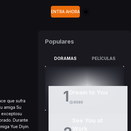
ENTRA AHORA
Populares
DORAMAS
PELÍCULAS
1
Dream to You
ace que sufra
8989
su amiga Su
n exceptosu
See You at
orado. Durante
miga Yue Diyin.
Work