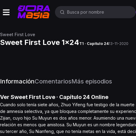
Sweet First Love
Sweet First Love 1x24
T1 · Capítulo 24
13-11-2020
Información
Comentarios
Más episodios
Ver
Sweet First Love
· Capítulo
24
Online
Cuando solo tenía siete años, Zhuo Yifeng fue testigo de la muerte
de amnesia selectiva, ya que bloquea completamente su experienci
Zijian, cuyo hijo Su Muyun es dos años menor. Asumiendo una nue
relación es menos que amistosa. Su Muyun es un nombre legendario 
su tercer año, Su Nianfeng, que no tenía metas en la vida, está de