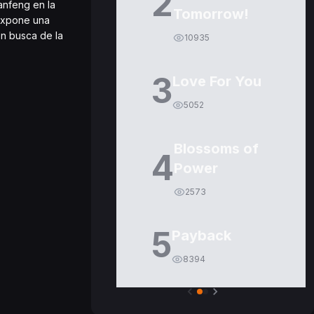
2
anfeng en la
Tomorrow!
 expone una
en busca de la
10935
3
Love For You
5052
Blossoms of
4
Power
2573
5
Payback
8394