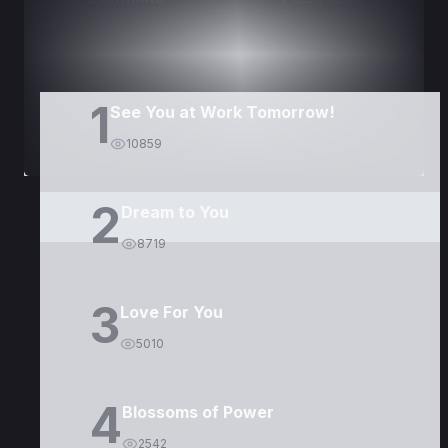
1
See You at Work Tomorrow!
10859
2
Dream to You
8719
3
Love For You
5010
4
Blossoms of Power
2542