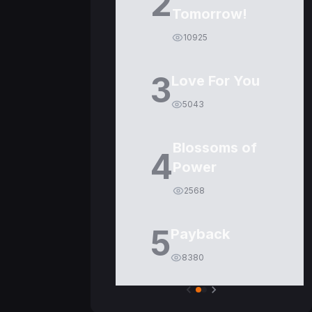
2
Tomorrow!
10925
3
Love For You
5043
Blossoms of
4
Power
2568
5
Payback
8380