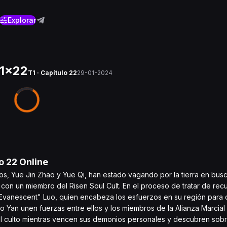
Explorar
 1x22
T1 · Capítulo 22
29-01-2024
lo
22
Online
s, Yue Jin Zhao y Yue Qi, han estado vagando por la tierra en bus
con un miembro del Risen Soul Cult. En el proceso de tratar de recu
Evanescent" Luo, quien encabeza los esfuerzos en su región para de
Yan unen fuerzas entre ellos y los miembros de la Alianza Marcial
 del culto mientras vencen sus demonios personales y descubren sobr