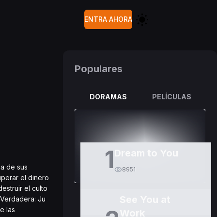
ENTRA AHORA
Populares
DORAMAS
PELÍCULAS
1
Dream to You
ca de sus
8951
perar el dinero
struir el culto
See You at
 Verdadera: Ju
e las
Work