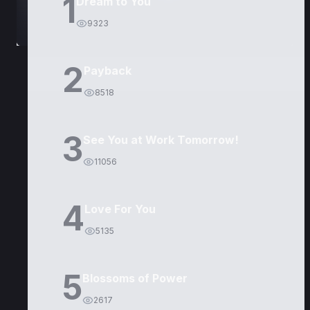
1
Dream to You
9323
2
Payback
8518
3
See You at Work Tomorrow!
11056
4
Love For You
5135
5
Blossoms of Power
2617