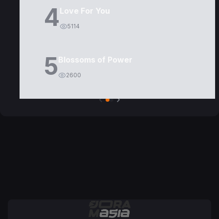
4
Love For You
5114
5
Blossoms of Power
2600