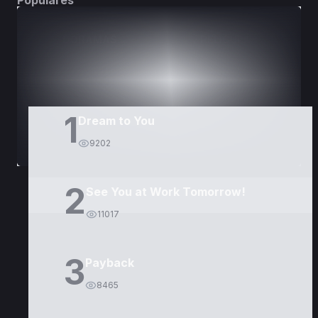
Populares
DORAMAS
PELÍCULAS
1
Dream to You
9202
2
See You at Work Tomorrow!
11017
3
Payback
8465