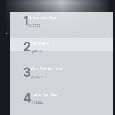
1
Dream to You
9962
2
Payback
8775
3
Our Sticky Love
2475
4
Love For You
5282