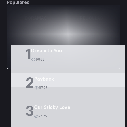
Populares
DORAMAS
PELÍCULAS
1
Dream to You
9962
2
Payback
8775
3
Our Sticky Love
2475