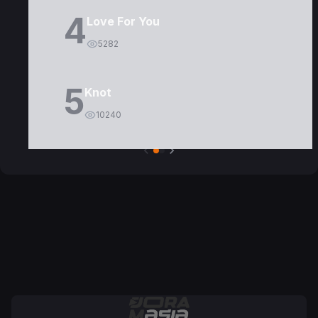
4
Love For You
5282
5
Knot
10240