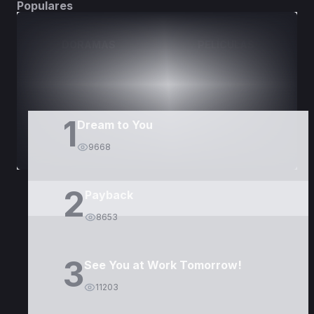
Populares
DORAMAS
PELÍCULAS
1
Dream to You
9668
2
Payback
8653
3
See You at Work Tomorrow!
11203