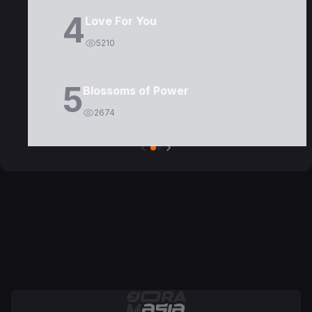
4
Love For You
5210
5
Blossoms of Power
2674