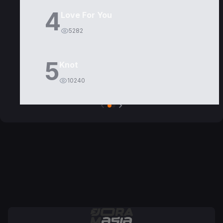
4
Love For You
5282
5
Knot
10240