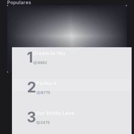
Populares
DORAMAS
PELÍCULAS
1
Dream to You
9962
2
Payback
8775
3
Our Sticky Love
2475