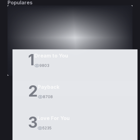
Populares
DORAMAS
PELÍCULAS
1
Dream to You
9803
2
Payback
8708
3
Love For You
5235