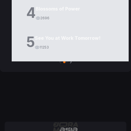
4
Blossoms of Power
2696
5
See You at Work Tomorrow!
11253