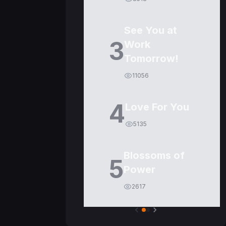
See You at
3
Work
Tomorrow!
11056
4
Love For You
5135
Blossoms of
5
Power
2617