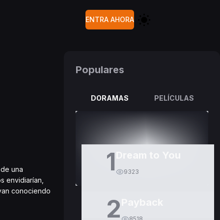
ENTRA AHORA
Populares
DORAMAS
PELÍCULAS
1
Dream to You
 de una
9323
 envidiarían,
e van conociendo
2
Payback
8518