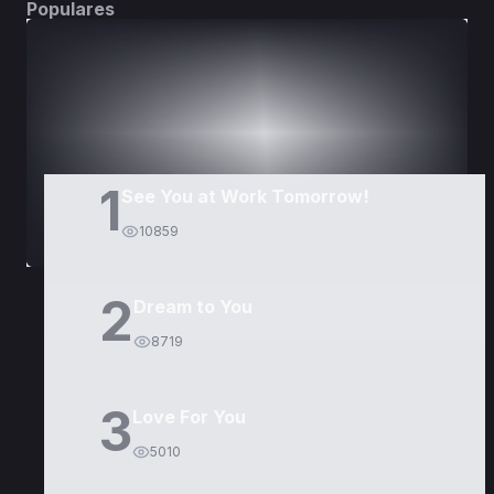
Populares
DORAMAS
PELÍCULAS
1
See You at Work Tomorrow!
10859
2
Dream to You
8719
3
Love For You
5010