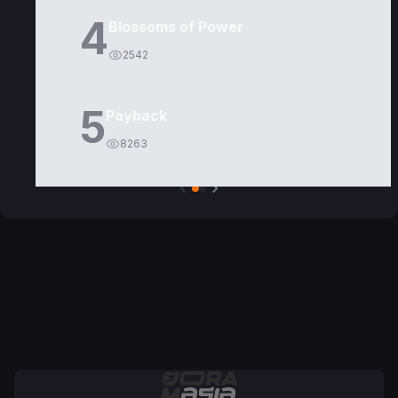
4
Blossoms of Power
2542
5
Payback
8263