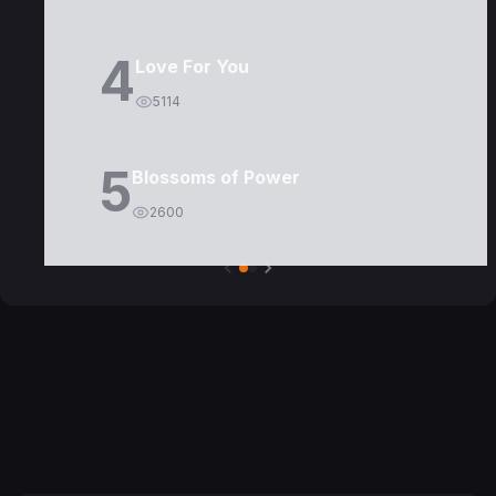
4
Love For You
5114
5
Blossoms of Power
2600