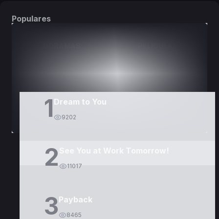
Populares
DORAMAS
PELÍCULAS
1
Dream to You
9202
2
See You at Work Tomorrow!
11017
3
Payback
8465