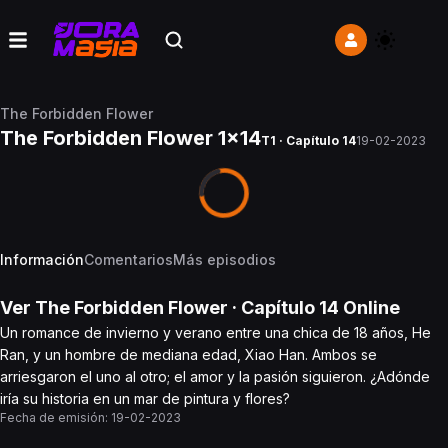
The Forbidden Flower
The Forbidden Flower 1x14
T1 · Capítulo 14
19-02-2023
Información
Comentarios
Más episodios
Ver
The Forbidden Flower
· Capítulo
14
Online
Un romance de invierno y verano entre una chica de 18 años, He
Ran, y un hombre de mediana edad, Xiao Han. Ambos se
arriesgaron el uno al otro; el amor y la pasión siguieron. ¿Adónde
iría su historia en un mar de pintura y flores?
Fecha de emisión:
19-02-2023