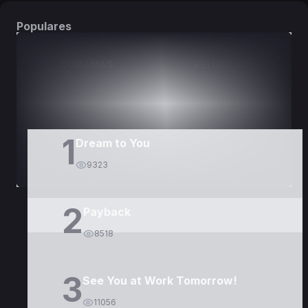
Populares
DORAMAS
PELÍCULAS
1
Dream to You
9323
2
Payback
8518
3
See You at Work Tomorrow!
11056