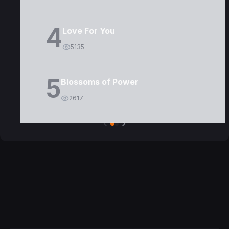
4
Love For You
5135
5
Blossoms of Power
2617