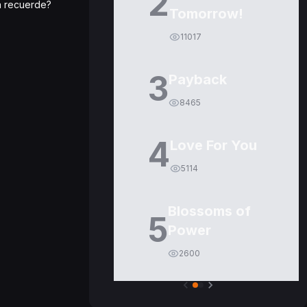
2
a recuerde?
Tomorrow!
11017
3
Payback
8465
4
Love For You
5114
Blossoms of
5
Power
2600