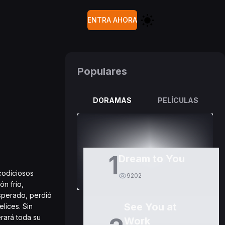
ENTRA AHORA
Populares
DORAMAS
PELÍCULAS
1
Dream to You
codiciosos
9202
n frío,
esperado, perdió
See You at
lices. Sin
erará toda su
Work