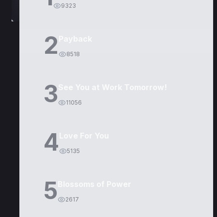
9323
2
Payback
8518
3
See You at Work Tomorrow!
11056
4
Love For You
5135
5
Blossoms of Power
2617