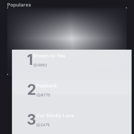
Populares
DORAMAS
PELÍCULAS
1
Dream to You
9962
2
Payback
8775
3
Our Sticky Love
2475